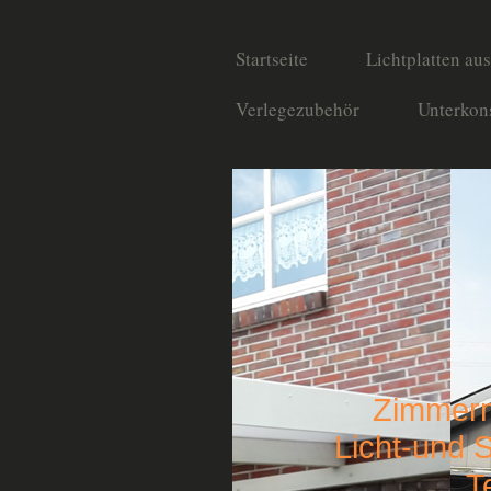
Startseite
Lichtplatten aus
Verlegezubehör
Unterkon
Zimmer
Licht-und St
Te