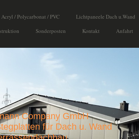
 Acryl / Polycarbonat / PVC
Lichtpaneele Dach u.Wand
struktion
Sonderposten
Kontakt
Anfahrt
mann Company GmbH
egplatten für Dach u. Wand
rrassendachbau