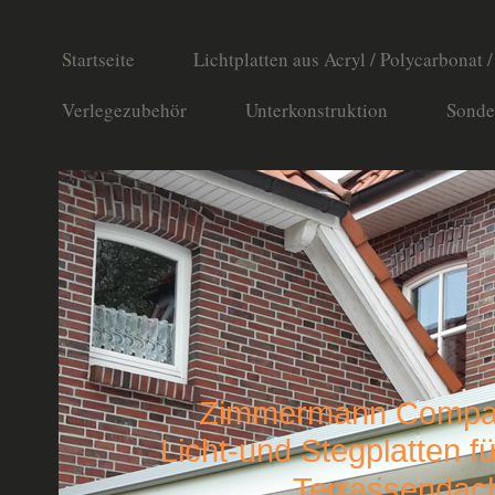
Startseite
Lichtplatten aus Acryl / Polycarbonat 
Verlegezubehör
Unterkonstruktion
Sonde
Zimmermann Comp
Licht-und Stegplatten f
Terrassendac